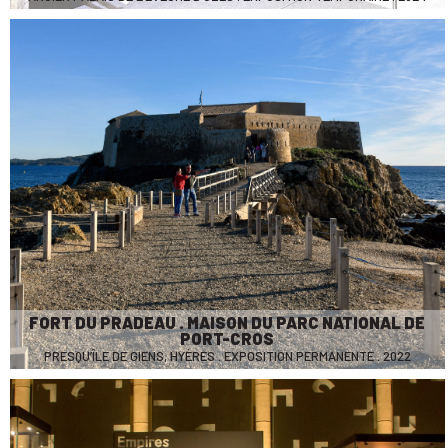
FORT DU PRADEAU . MAISON DU PARC NATIONAL DE
PORT-CROS
PRESQU’ÎLE DE GIENS, HYÈRES . EXPOSITION PERMANENTE . 2022