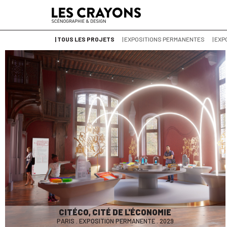
| TOUS LES PROJETS
| EXPOSITIONS PERMANENTES
| EX
CITÉCO, CITÉ DE L'ÉCONOMIE
PARIS . EXPOSITION PERMANENTE . 2029