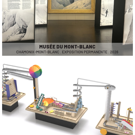
MUSÉE DU MONT-BLANC
CHAMONIX-MONT-BLANC . EXPOSITION PERMANENTE . 2026