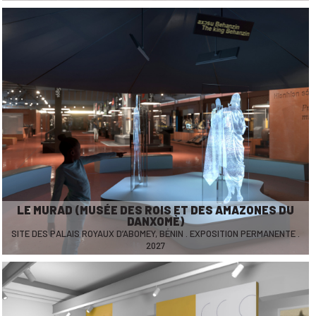
LE MURAD (MUSÉE DES ROIS ET DES AMAZONES DU
DANXOMÈ)
SITE DES PALAIS ROYAUX D’ABOMEY, BÉNIN . EXPOSITION PERMANENTE .
2027