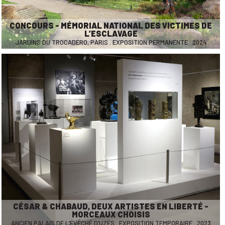
CONCOURS - MÉMORIAL NATIONAL DES VICTIMES DE
L’ESCLAVAGE
JARDINS DU TROCADÉRO, PARIS . EXPOSITION PERMANENTE . 2024
CÉSAR & CHABAUD, DEUX ARTISTES EN LIBERTÉ -
MORCEAUX CHOISIS
ANCIEN PALAIS DE L’ÉVÊCHÉ D’UZÈS . EXPOSITION TEMPORAIRE . 2023