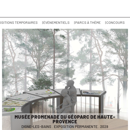
POSITIONS TEMPORAIRES
| ÉVÉNEMENTIELS
| PARCS À THÈME
| CONCOURS
MUSÉE PROMENADE DU GÉOPARC DE HAUTE-
PROVENCE
DIGNE-LES-BAINS . EXPOSITION PERMANENTE . 2029