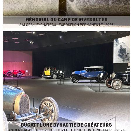
MÉMORIAL DU CAMP DE RIVESALTES
SALSES-LE-CHÂTEAU . EXPOSITION PERMANENTE . 2026
BUGATTI, UNE DYNASTIE DE CRÉATEURS
ANCIEN PALAIS DE L’ÉVÊCHÉ D’UZÈS . EXPOSITION TEMPORAIRE . 2024