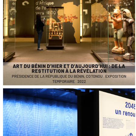
ART DU BÉNIN D’HIER ET D’AUJOURD’HUI : DE LA
RESTITUTION À LA RÉVÉLATION
PRÉSIDENCE DE LA RÉPUBLIQUE DU BÉNIN, COTONOU . EXPOSITION
TEMPORAIRE . 2022