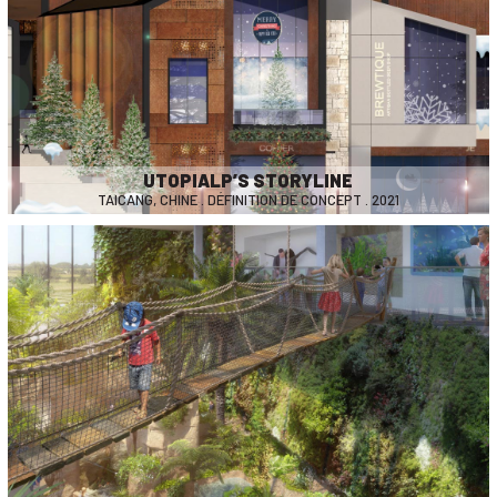
UTOPIALP’S STORYLINE
TAICANG, CHINE . DÉFINITION DE CONCEPT . 2021